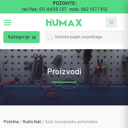
POZOVITE:
tel/fax: 011 4455 137
mob: 062 1077 612
Kategorije
Proizvodi
Početna
/
Ručni Alat
/ Alati za popravku automobila