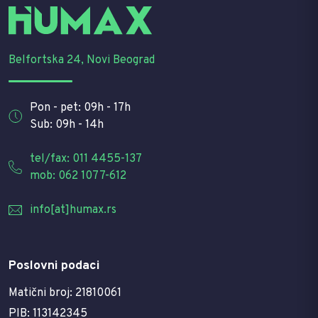
Belfortska 24, Novi Beograd
Pon - pet: 09h - 17h
Sub: 09h - 14h
tel/fax: 011 4455-137
mob: 062 1077-612
info[at]humax.rs
Poslovni podaci
Matični broj: 21810061
PIB: 113142345