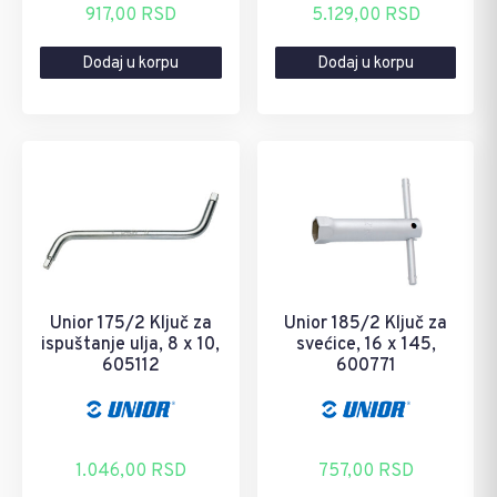
Originalna
Trenutna
Originalna
Trenutna
917,00
RSD
5.129,00
RSD
cena
cena
cena
cena
Dodaj u korpu
Dodaj u korpu
je
je:
je
je:
bila:
917,00 RSD.
bila:
5.129,00 RSD.
1.222,00 RSD.
6.839,00 RSD.
Unior 175/2 Ključ za
Unior 185/2 Ključ za
ispuštanje ulja, 8 x 10,
svećice, 16 x 145,
605112
600771
1.046,00
RSD
757,00
RSD