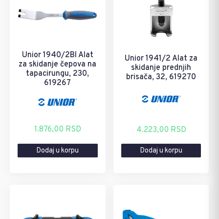
Unior 1940/2BI Alat
Unior 1941/2 Alat za
za skidanje čepova na
skidanje prednjih
tapacirungu, 230,
brisača, 32, 619270
619267
1.876,00
RSD
4.223,00
RSD
Dodaj u korpu
Dodaj u korpu