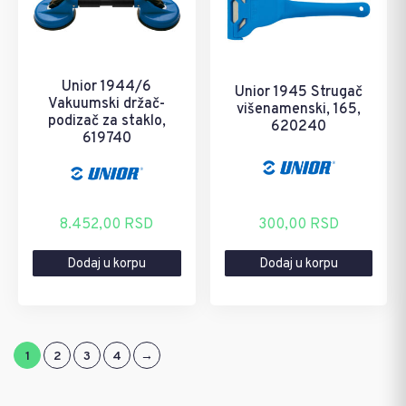
Unior 1944/6
Unior 1945 Strugač
Vakuumski držač-
višenamenski, 165,
podizač za staklo,
620240
619740
8.452,00
RSD
300,00
RSD
Dodaj u korpu
Dodaj u korpu
1
2
3
4
→