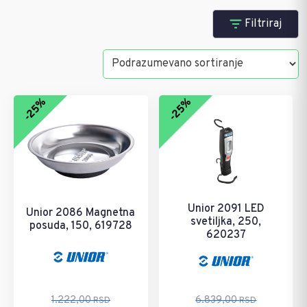
Alati za popravku automobila
Filtriraj
Pretraži
Kategorije
-25%
-25%
- Alati za popravku automobila
Brendovi
Sortiraj po ceni
Unior 2091 LED
Unior 2086 Magnetna
svetiljka, 250,
posuda, 150, 619728
250 RSD
11 388
620237
1.222,00
6.839,00
RSD
RSD