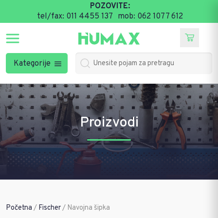
POZOVITE:
tel/fax: 011 4455 137
mob: 062 1077 612
Kategorije
Proizvodi
Početna
/
Fischer
/ Navojna šipka