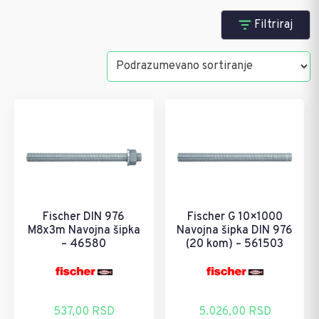
Navojna šipka
Filtriraj
Pretraži
Kategorije
- Navojna šipka
Brendovi
Sortiraj po ceni
Fischer DIN 976
Fischer G 10×1000
M8x3m Navojna šipka
Navojna šipka DIN 976
537 RSD
10 046
– 46580
(20 kom) – 561503
537,00
RSD
5.026,00
RSD