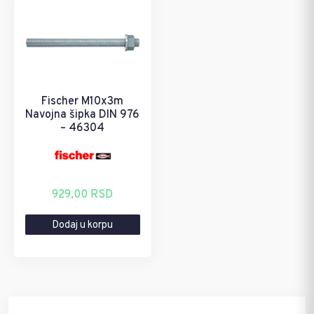
Fischer M10x3m
Navojna šipka DIN 976
– 46304
929,00
RSD
Dodaj u korpu