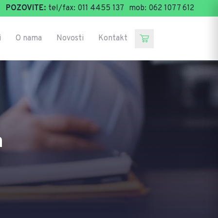
POZOVITE:
tel/fax: 011 4455 137
mob: 062 1077 612
i
O nama
Novosti
Kontakt
a