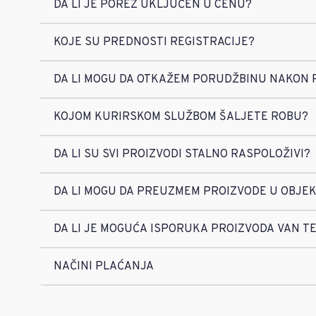
DA LI JE POREZ UKLJUČEN U CENU?
KOJE SU PREDNOSTI REGISTRACIJE?
DA LI MOGU DA OTKAŽEM PORUDŽBINU NAKON 
KOJOM KURIRSKOM SLUŽBOM ŠALJETE ROBU?
DA LI SU SVI PROIZVODI STALNO RASPOLOŽIVI?
DA LI MOGU DA PREUZMEM PROIZVODE U OBJE
DA LI JE MOGUĆA ISPORUKA PROIZVODA VAN TE
NAČINI PLAĆANJA