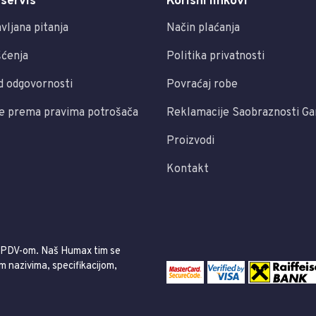
 servis
Korisni linkovi
vljana pitanja
Način plaćanja
šćenja
Politika privatnosti
d odgovornosti
Povraćaj robe
e prema pravima potrošača
Reklamacije Saobraznosti Ga
Proizvodi
Kontakt
m PDV-om. Naš Humax tim se
im nazivima, specifikacijom,