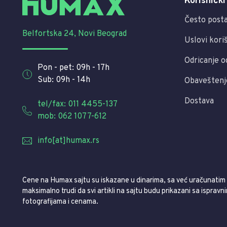
Korisnički
Često posta
Belfortska 24, Novi Beograd
Uslovi kori
Odricanje o
Pon - pet: 09h - 17h
Sub: 09h - 14h
Obaveštenj
Dostava
tel/fax: 011 4455-137
mob: 062 1077-612
info[at]humax.rs
Cene na Humax sajtu su iskazane u dinarima, sa već uračunati
maksimalno trudi da svi artikli na sajtu budu prikazani sa ispravn
fotografijama i cenama.