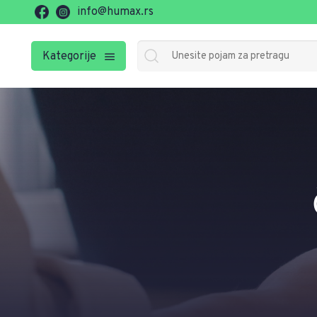
info@humax.rs
Kategorije