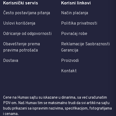
Korisnički servis
Korisni linkovi
Često postavljana pitanja
Način plaćanja
Uslovi korišćenja
Politika privatnosti
Odricanje od odgovornosti
Povraćaj robe
Obaveštenje prema
Reklamacije Saobraznosti
pravima potrošača
Garancija
Dostava
Proizvodi
Kontakt
Cene na Humax sajtu su iskazane u dinarima, sa već uračunatim
PDV-om. Naš Humax tim se maksimalno trudi da svi artikli na sajtu
budu prikazani sa ispravnim nazivima, specifikacijom, fotografijama
i cenama.