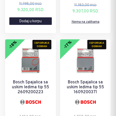
11.198,00
RSD
11.183,00
RSD
Originalna
Trenutna
9.320,00
RSD
Originalna
Trenutna
9.307,00
RSD
cena
cena
cena
cena
Dodaj u korpu
je
je:
Nema na zalihama
je
je:
bila:
9.320,00 RSD.
bila:
9.307,00 RSD.
11.198,00 RSD.
11.183,00 RSD.
-18%
-17%
ISPORUKA
ISPORUKA
ODMAH
ODMAH
Bosch Spajalica sa
Bosch Spajalica sa
uskim leđima tip 55
uskim leđima tip 55
2609200223
1609200371