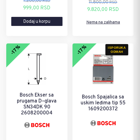
1.200,00
RSD
11.800,00
RSD
Originalna
Trenutna
999,00
RSD
Originalna
Trenutna
9.820,00
RSD
cena
cena
cena
cena
Dodaj u korpu
je
je:
Nema na zalihama
je
je:
bila:
999,00 RSD.
bila:
9.820,00 RSD.
1.200,00 RSD.
11.800,00 RSD.
-17%
-17%
ISPORUKA
ODMAH
Bosch Ekser sa
Bosch Spajalica sa
prugama D–glava
uskim leđima tip 55
SN34DK 90
1609200372
2608200004