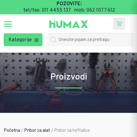
POZOVITE:
tel/fax: 011 4455 137
mob: 062 1077 612
Kategorije
Proizvodi
Početna
/
Pribor za alat
/ Pribor za heftalice