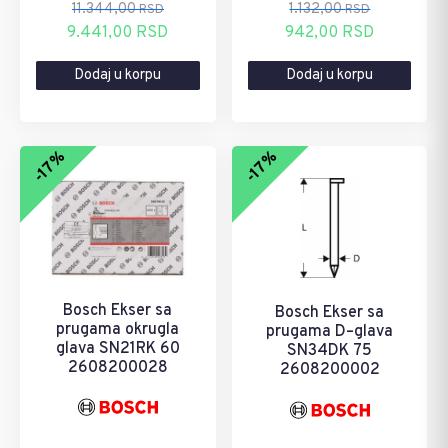
1.132,00
11.344,00
RSD
RSD
Originalna
Trenutna
Originalna
Trenutna
942,00
RSD
9.441,00
RSD
cena
cena
cena
cena
Dodaj u korpu
Dodaj u korpu
je
je:
je
je:
bila:
942,00 RSD.
bila:
9.441,00 RSD.
1.132,00 RSD.
11.344,00 RSD.
-17%
-17%
Bosch Ekser sa
Bosch Ekser sa
prugama okrugla
prugama D–glava
glava SN21RK 60
SN34DK 75
2608200028
2608200002