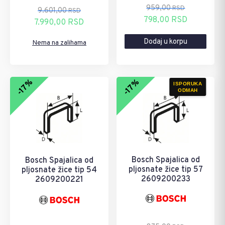
959,00
RSD
9.601,00
RSD
Originalna
Trenutna
798,00
RSD
Originalna
Trenutna
7.990,00
RSD
cena
cena
cena
cena
Dodaj u korpu
je
je:
Nema na zalihama
je
je:
bila:
798,00 RSD.
bila:
7.990,00 RSD.
959,00 RSD.
9.601,00 RSD.
-17%
-17%
ISPORUKA
ODMAH
Bosch Spajalica od
Bosch Spajalica od
pljosnate žice tip 57
pljosnate žice tip 54
2609200233
2609200221