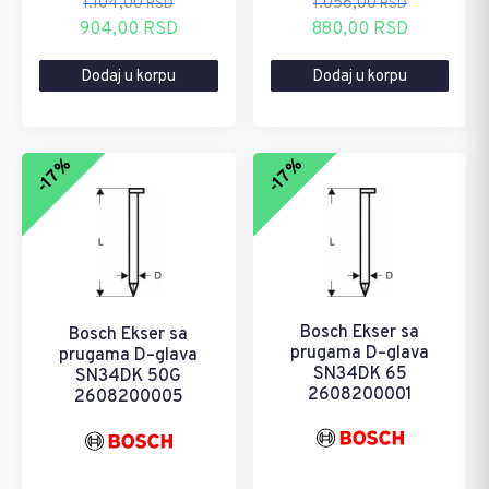
1.104,00
1.058,00
RSD
RSD
Originalna
Trenutna
Originalna
Trenutna
904,00
RSD
880,00
RSD
cena
cena
cena
cena
Dodaj u korpu
Dodaj u korpu
je
je:
je
je:
bila:
904,00 RSD.
bila:
880,00 RSD.
1.104,00 RSD.
1.058,00 RSD.
-17%
-17%
Bosch Ekser sa
Bosch Ekser sa
prugama D–glava
prugama D–glava
SN34DK 65
SN34DK 50G
2608200001
2608200005