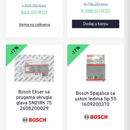
9.718,00
RSD
1.014,00
RSD
Originalna
Trenutna
8.088,00
RSD
Originalna
Trenutna
844,00
RSD
cena
cena
cena
cena
Dodaj u korpu
je
je:
Nema na zalihama
je
je:
bila:
8.088,00 RSD.
bila:
844,00 RSD.
9.718,00 RSD.
1.014,00 RSD.
-17%
-17%
Bosch Ekser sa
Bosch Spajalica sa
prugama okrugla
uskim leđima tip 55
glava SN21RK 75
1609200370
2608200029