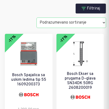
Pribor za heftalice
Filtriraj
Pretraži
Kategorije
-17%
-17%
- Pribor za heftalice
Brendovi
Sortiraj po ceni
Bosch Ekser sa
Bosch Spajalica sa
prugama D–glava
uskim leđima tip 55
374 RSD
16 380
SN34DK 50RG
1609200373
2608200019