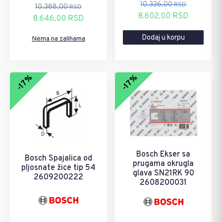
10.336,00
RSD
10.388,00
RSD
Originalna
Trenutna
8.602,00
RSD
Originalna
Trenutna
8.646,00
RSD
cena
cena
cena
cena
Dodaj u korpu
je
je:
Nema na zalihama
je
je:
bila:
8.602,00 RSD.
bila:
8.646,00 RSD.
10.336,00 RSD.
10.388,00 RSD.
-17%
-17%
Bosch Ekser sa
Bosch Spajalica od
prugama okrugla
pljosnate žice tip 54
glava SN21RK 90
2609200222
2608200031