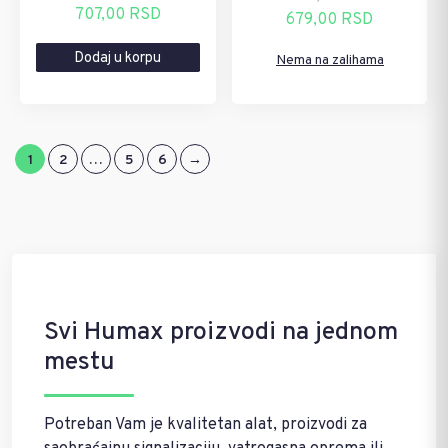
Originalna
Trenutna
707,00
RSD
Originalna
Trenutna
679,00
RSD
cena
cena
cena
cena
Dodaj u korpu
je
je:
Nema na zalihama
je
je:
bila:
707,00 RSD.
bila:
679,00 RSD.
850,00 RSD.
816,00 RSD.
1
2
…
5
6
→
Svi Humax proizvodi na jednom
mestu
Potreban Vam je kvalitetan alat, proizvodi za