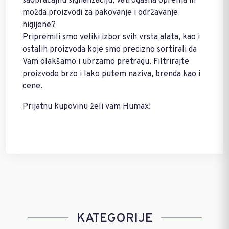
saobraćajnu signalizaciju, vatrogasna oprema ili
možda proizvodi za pakovanje i održavanje
higijene?
Pripremili smo veliki izbor svih vrsta alata, kao i
ostalih proizvoda koje smo precizno sortirali da
Vam olakšamo i ubrzamo pretragu. Filtrirajte
proizvode brzo i lako putem naziva, brenda kao i
cene.
Prijatnu kupovinu želi vam Humax!
KATEGORIJE