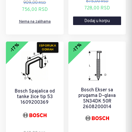
875,00
RSD
909,00
RSD
Originalna
Trenutna
728,00
RSD
Originalna
Trenutna
756,00
RSD
cena
cena
cena
cena
Dodaj u korpu
je
je:
Nema na zalihama
je
je:
bila:
728,00 RSD.
bila:
756,00 RSD.
875,00 RSD.
909,00 RSD.
-17%
-17%
ISPORUKA
ODMAH
Bosch Ekser sa
Bosch Spajalica od
prugama D–glava
tanke žice tip 53
SN34DK 50R
1609200369
2608200014